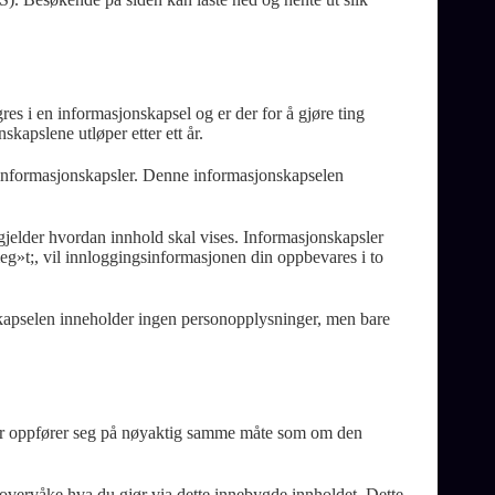
es i en informasjonskapsel og er der for å gjøre ting
kapslene utløper etter ett år.
r informasjonskapsler. Denne informasjonskapselen
 gjelder hvordan innhold skal vises. Informasjonskapsler
eg»t;, vil innloggingsinformasjonen din oppbevares i to
onskapselen inneholder ingen personopplysninger, men bare
teder oppfører seg på nøyaktig samme måte som om den
overvåke hva du gjør via dette innebygde innholdet. Dette