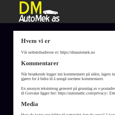
Skip
to
content
Hvem vi er
Vår nettstedsadresse er: https://dmautomek.no
Kommentarer
Når besøkende legger inn kommentarer på siden, lagres inf
gjøres for å bidra til å unngå useriøse kommentarer.
En anonym tekststreng generert på grunnlag av e-postadres
til Gravatar ligger her: https://automattic.com/privacy/. E
Media
Hvis du laster opp bilder til nettstedet, bør du unngå å l