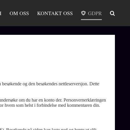
I
OM OSS
KONTAKT OSS
GDPR
en besøkende og den besøkendes nettleserversjon. Dette
 å undersøke om du har en konto der. Personvernerklæringen
lig for hvem som helst i forbindelse med kommentaren din.
PS). Besøkende på siden kan laste ned og hente ut slik