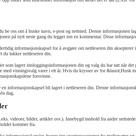
du be oss om å huske navn, e-post og nettsted. Denne informasjonen lagr
sjonen på nytt neste gang du legger inn en kommentar. Disse informasjons
lertidig informasjonskapsel for å avgjøre om nettleseren din akseptere
 du lukker nettleseren din.
ler som lagrer innloggingsinformasjonen din og valg du har tatt når det
e med visningsvalg varer i ett år. Hvis du krysser av for &lauot;Husk m
rmasjonskapslene forsvinne.
igere en informasjonskapsel bli lagret i nettleseren din. Denne informasj
 én dag.
der
.eks. videoer, bilder, artikler osv.). Innebygd innhold fra andre netts
holdet kommer fra.
e informasjonskapsler, bygge inn sporingssystemer fra tredjeparter og 