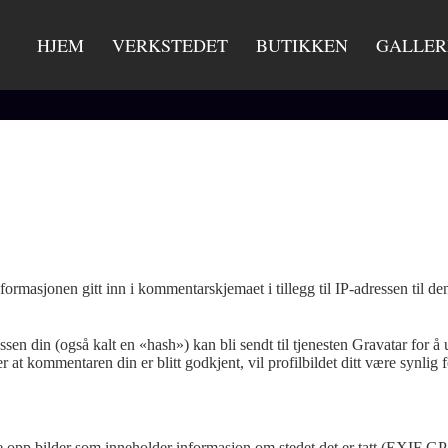
HJEM
VERKSTEDET
BUTIKKEN
GALLER
ormasjonen gitt inn i kommentarskjemaet i tillegg til IP-adressen til d
sen din (også kalt en «hash») kan bli sendt til tjenesten Gravatar for
tter at kommentaren din er blitt godkjent, vil profilbildet ditt være syn
aste opp bilder som inneholder informasjon om stedet det er tatt (EXIF G