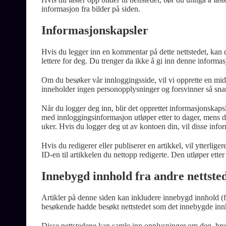
informasjon fra bilder på siden.
Informasjonskapsler
Hvis du legger inn en kommentar på dette nettstedet, kan 
lettere for deg. Du trenger da ikke å gi inn denne informa
Om du besøker vår innloggingsside, vil vi opprette en mid
inneholder ingen personopplysninger og forsvinner så snart
Når du logger deg inn, blir det opprettet informasjonskaps
med innloggingsinformasjon utløper etter to dager, mens d
uker. Hvis du logger deg ut av kontoen din, vil disse info
Hvis du redigerer eller publiserer en artikkel, vil ytterl
ID-en til artikkelen du nettopp redigerte. Den utløper etter
Innebygd innhold fra andre nettste
Artikler på denne siden kan inkludere innebygd innhold (f
besøkende hadde besøkt nettstedet som det innebygde inn
Disse nettstedene kan samle inn opplysninger om deg, bruk