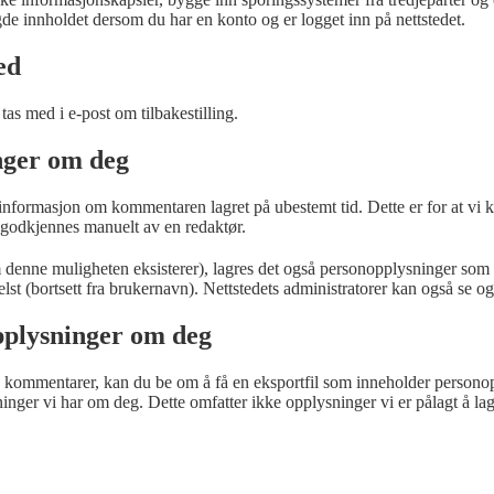
de innholdet dersom du har en konto og er logget inn på nettstedet.
ed
tas med i e-post om tilbakestilling.
nger om deg
informasjon om kommentaren lagret på ubestemt tid. Dette er for at v
 godkjennes manuelt av en redaktør.
m denne muligheten eksisterer), lagres det også personopplysninger som d
lst (bortsett fra brukernavn). Nettstedets administratorer kan også se 
opplysninger om deg
jen kommentarer, kan du be om å få en eksportfil som inneholder persono
ninger vi har om deg. Dette omfatter ikke opplysninger vi er pålagt å lag